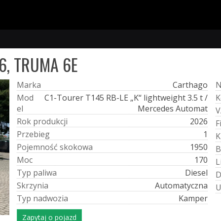
6, TRUMA 6E
M
a
r
k
a
Carthago
M
o
d
C1-Tourer T145 RB-LE „K“ lightweight 3.5 t /
K
e
l
Mercedes Automat
V
R
o
k
p
r
o
d
u
k
c
j
i
2026
F
P
r
z
e
b
i
e
g
1
K
P
o
j
e
m
n
o
ś
ć
s
k
o
k
o
w
a
1950
B
M
o
c
170
L
T
y
p
p
a
l
i
w
a
Diesel
S
k
r
z
y
n
i
a
Automatyczna
T
y
p
n
a
d
w
o
z
i
a
Kamper
Zapytaj o pojazd