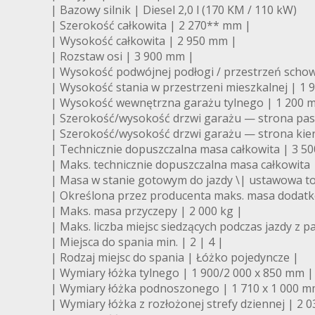
| Bazowy silnik | Diesel 2,0 l (170 KM / 110 kW)
| Szerokość całkowita | 2 270** mm |
| Wysokość całkowita | 2 950 mm |
| Rozstaw osi | 3 900 mm |
| Wysokość podwójnej podłogi / przestrzeń schow
| Wysokość stania w przestrzeni mieszkalnej | 1
| Wysokość wewnętrzna garażu tylnego | 1 200 
| Szerokość/wysokość drzwi garażu — strona pasa
| Szerokość/wysokość drzwi garażu — strona kier
| Technicznie dopuszczalna masa całkowita | 3 50
| Maks. technicznie dopuszczalna masa całkowita 
| Masa w stanie gotowym do jazdy \| ustawowa tole
| Określona przez producenta maks. masa dodatk
| Maks. masa przyczepy | 2 000 kg |
| Maks. liczba miejsc siedzących podczas jazdy z p
| Miejsca do spania min. | 2 | 4 |
| Rodzaj miejsc do spania | Łóżko pojedyncze |
| Wymiary łóżka tylnego | 1 900/2 000 x 850 mm |
| Wymiary łóżka podnoszonego | 1 710 x 1 000 m
| Wymiary łóżka z rozłożonej strefy dziennej | 2 0