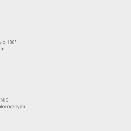
y o 180°
em
ONIC
całorocznymi