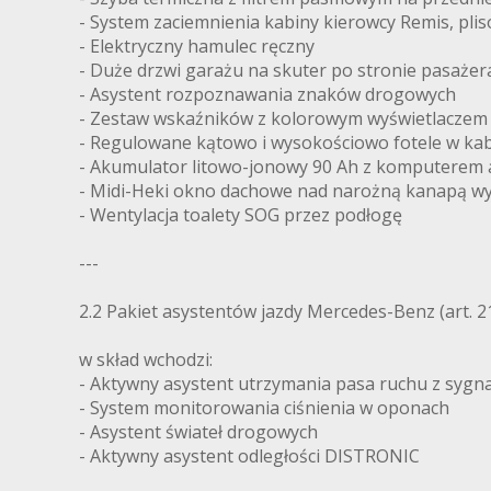
- System zaciemnienia kabiny kierowcy Remis, plis
- Elektryczny hamulec ręczny
- Duże drzwi garażu na skuter po stronie pasażera
- Asystent rozpoznawania znaków drogowych
- Zestaw wskaźników z kolorowym wyświetlaczem
- Regulowane kątowo i wysokościowo fotele w kab
- Akumulator litowo-jonowy 90 Ah z komputerem 
- Midi-Heki okno dachowe nad narożną kanapą 
- Wentylacja toalety SOG przez podłogę
---
2.2 Pakiet asystentów jazdy Mercedes-Benz (art. 
w skład wchodzi:
- Aktywny asystent utrzymania pasa ruchu z syg
- System monitorowania ciśnienia w oponach
- Asystent świateł drogowych
- Aktywny asystent odległości DISTRONIC