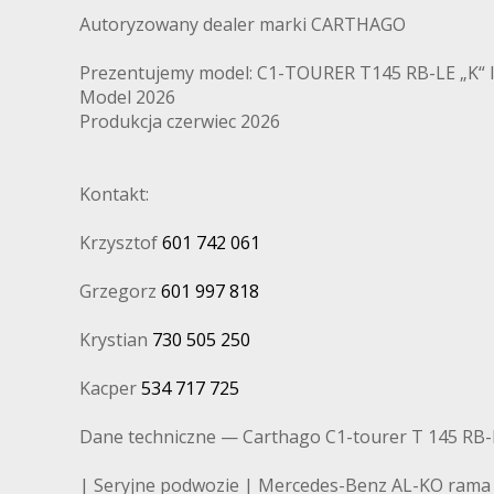
Autoryzowany dealer marki CARTHAGO
Prezentujemy model: C1-TOURER T145 RB-LE „K“ li
Model 2026
Produkcja czerwiec 2026
Kontakt:
Krzysztof
601 742 061
Grzegorz
601 997 818
Krystian
730 505 250
Kacper
534 717 725
Dane techniczne — Carthago C1-tourer T 145 RB-
| Seryjne podwozie | Mercedes-Benz AL-KO rama n