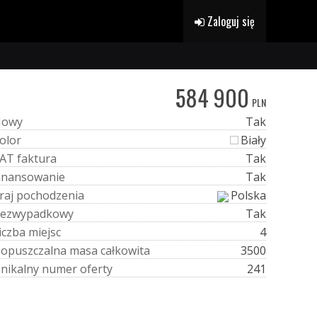
Zaloguj się
584 900
PLN
N
o
w
y
Tak
o
l
o
r
Biały
A
T
f
a
k
t
u
r
a
Tak
i
n
a
n
s
o
w
a
n
i
e
Tak
r
a
j
p
o
c
h
o
d
z
e
n
i
a
Polska
e
z
w
y
p
a
d
k
o
w
y
Tak
i
c
z
b
a
m
i
e
j
s
c
4
D
o
p
u
s
z
c
z
a
l
n
a
m
a
s
a
c
a
ł
k
o
w
i
t
a
3500
U
n
i
k
a
l
n
y
n
u
m
e
r
o
f
e
r
t
y
241