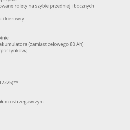
owane rolety na szybie przedniej i bocznych
 i kierowcy
inie
akumulatora (zamiast żelowego 80 Ah)
wypoczynkową
212325)**
nałem ostrzegawczym