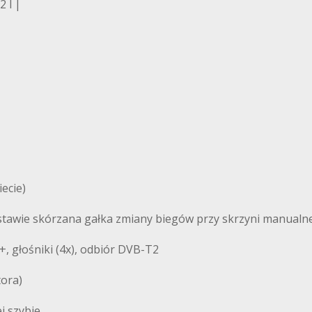
 l |
ecie)
estawie skórzana gałka zmiany biegów przy skrzyni manualne
, głośniki (4x), odbiór DVB-T2
ora)
j szybie