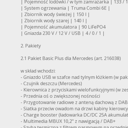
| Pojemność lodówki / w tym zamrażarka | 133 / 12
| System ogrzewania | Truma Combi 6E |
| Zbiornik wody świeżej | 150 l |
| Zbiornik wody szarej | 140 l |
| Pojemność akumulatora | 90 LiFePO4
| Gniazda 230 V / 12 V / USB | 4 / 0 / 1 |
2. Pakiety
2.1 Pakiet Basic Plus dla Mercedes (art. 216038)
w skład wchodzi:
- Gniazdo USB w szafce nad tylnym łóżkiem (w paki
- Czujnik deszczu (Mercedes)
- Kierownica z przyciskami wielofunkcyjnymi (w z
- Przednia oś o zwiększonej nośności
- Przygotowanie radiowe z anteną dachową z DAB+
- Siatka przeciw owadom na drzwi kabiny kierowcy
- Charge booster (ładowarka DC/DC 25A akumulat
- Multimedia MBUX 10,2" z nawigacją / DAB+
- Szyba termiczna z filtrem pasmowym na przednie