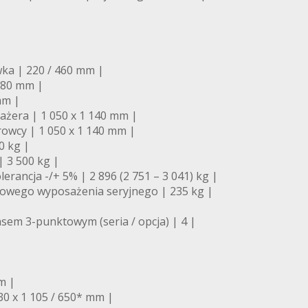
ka | 220 / 460 mm |
 980 mm |
mm |
żera | 1 050 x 1 140 mm |
owcy | 1 050 x 1 140 mm |
0 kg |
| 3 500 kg |
rancja -/+ 5% | 2 896 (2 751 – 3 041) kg |
owego wyposażenia seryjnego | 235 kg |
asem 3-punktowym (seria / opcja) | 4 |
m |
30 x 1 105 / 650* mm |